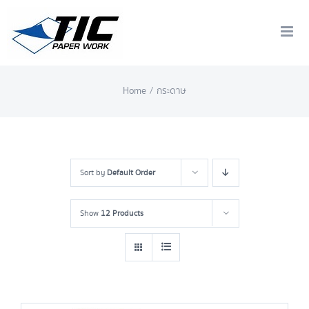
Skip
to
content
Home
/
กระดาษ
Sort by
Default Order
Show
12 Products